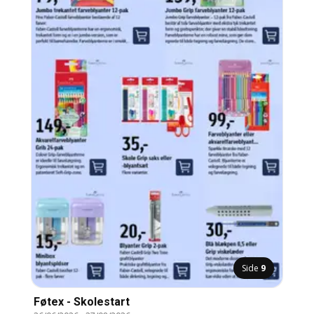
Side
9
Føtex - Skolestart