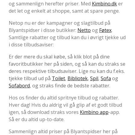
og sammenlign herefter priser. Med
Kimbino.dk
er
det let og enkelt at shoppe, samt at spare penge.
Netop nu er der kampagner og slagtilbud på
Blyantspidser i disse butikker:
Netto
og
Føtex
.
Samtlige rabatter og tilbud kan du i øvrigt tjekke ud
i disse tilbudsaviser:
Er der mere du skal købe, så klik blot på dine
favoritbutikker her på siden, og så kan du straks se
deres respektive tilbudsaviser. Lige nu kan du f.eks.
tjekke tilbud ud på
Toilet
,
Bibliotek
,
Spil
,
Sofa
og
Sofabord
, og straks finde de bedste rabatter.
Hos os finder du altid spritnye tilbud og rabatter.
Hver dag! Hvis du aldrig vil gå glip af et godt tilbud
igen, så download straks vores
Kimbino app
-app.
Så er du altid up-to-date.
Sammenlign altid priser på Blyantspidser her på