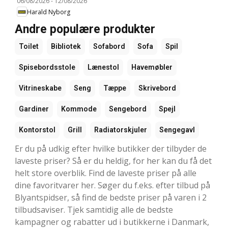
06/08/2026
-
12/08/2026
Harald Nyborg
Andre populære produkter
Toilet
Bibliotek
Sofabord
Sofa
Spil
Spisebordsstole
Lænestol
Havemøbler
Vitrineskabe
Seng
Tæppe
Skrivebord
Gardiner
Kommode
Sengebord
Spejl
Kontorstol
Grill
Radiatorskjuler
Sengegavl
Er du på udkig efter hvilke butikker der tilbyder de
laveste priser? Så er du heldig, for her kan du få det
helt store overblik. Find de laveste priser på alle
dine favoritvarer her. Søger du f.eks. efter tilbud på
Blyantspidser, så find de bedste priser på varen i 2
tilbudsaviser. Tjek samtidig alle de bedste
kampagner og rabatter ud i butikkerne i Danmark,