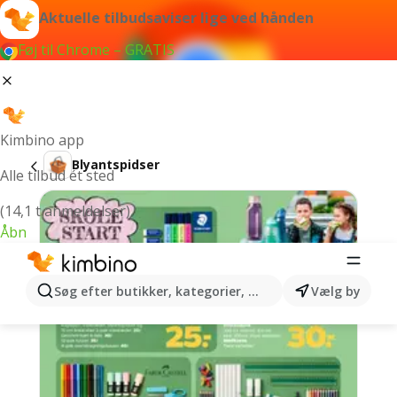
Aktuelle tilbudsaviser lige ved hånden
Føj til Chrome – GRATIS
Kimbino app
Blyantspidser
Alle tilbud ét sted
(14,1 t anmeldelser)
Åbn
Søg efter butikker, kategorier, produkter...
Vælg by