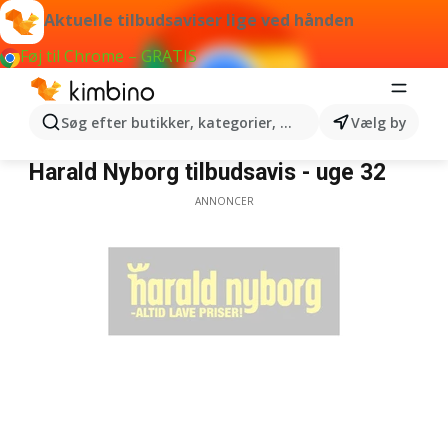
Aktuelle tilbudsaviser lige ved hånden
Føj til Chrome – GRATIS
Søg efter butikker, kategorier, produkter...
Vælg by
Harald Nyborg
Harald Nyborg tilbudsavis - uge 32
ANNONCER