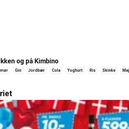
tikken og på Kimbino
Smør
Gin
Jordbær
Cola
Yoghurt
Ris
Skinke
Ma
riet