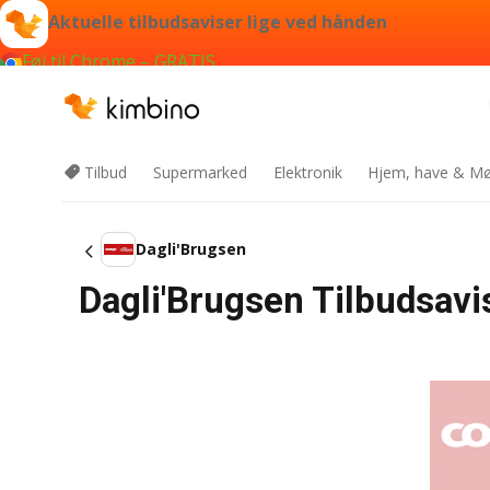
Aktuelle tilbudsaviser lige ved hånden
Føj til Chrome – GRATIS
Tilbud
Supermarked
Elektronik
Hjem, have & Mø
Dagli'Brugsen
Dagli'Brugsen Tilbudsav