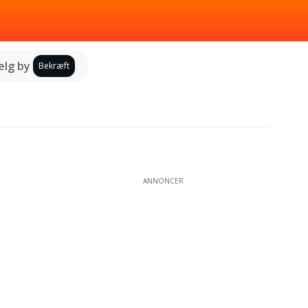
lg by
Bekræft
ANNONCER