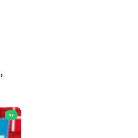
js
NY