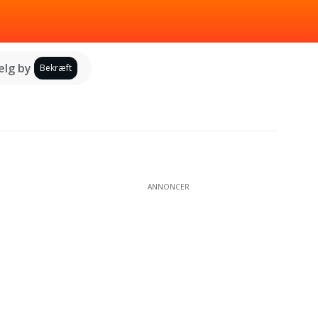
lg by
Bekræft
ANNONCER