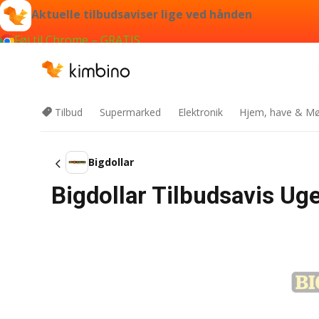
Aktuelle tilbudsaviser lige ved hånden
Føj til Chrome – GRATIS
Tilbud
Supermarked
Elektronik
Hjem, have & Mø
Bigdollar
Bigdollar Tilbudsavis Ug