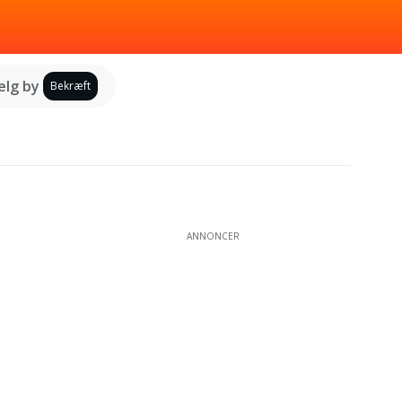
lg by
Bekræft
ANNONCER