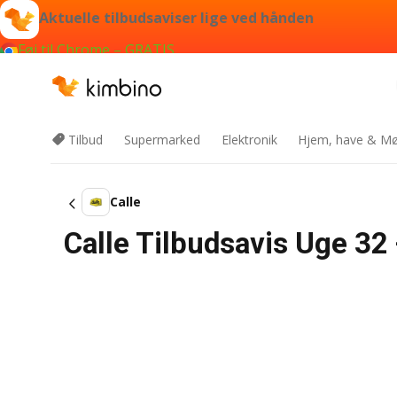
Aktuelle tilbudsaviser lige ved hånden
Føj til Chrome – GRATIS
Tilbud
Supermarked
Elektronik
Hjem, have & Mø
Calle
Calle Tilbudsavis Uge 32