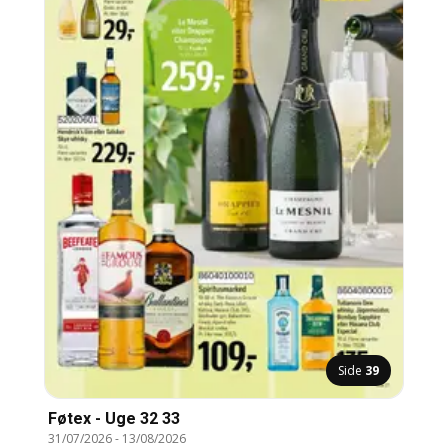
Side
39
Føtex - Uge 32 33
31/07/2026
-
13/08/2026