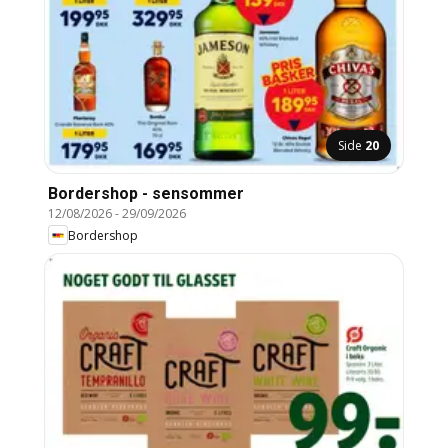
Side
20
Bordershop - sensommer
12/08/2026
-
29/09/2026
Bordershop