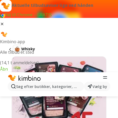
Aktuelle tilbudsaviser lige ved hånden
Føj til Chrome – GRATIS
Kimbino app
Whisky
Alle tilbud ét sted
(14,1 t anmeldelser)
Åbn
Søg efter butikker, kategorier, produkter...
Vælg by