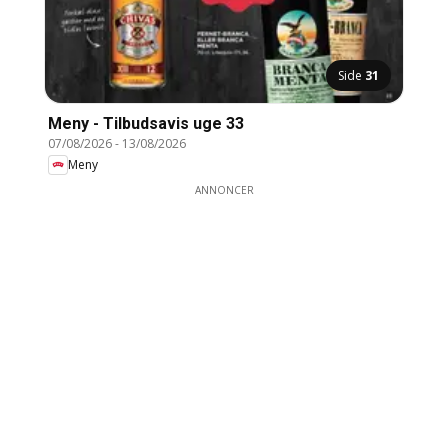
Side
31
Meny - Tilbudsavis uge 33
07/08/2026
-
13/08/2026
Meny
ANNONCER