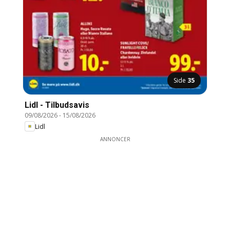
Side
35
Lidl - Tilbudsavis
09/08/2026
-
15/08/2026
Lidl
ANNONCER