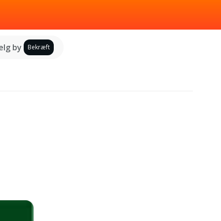
lg by
Bekræft