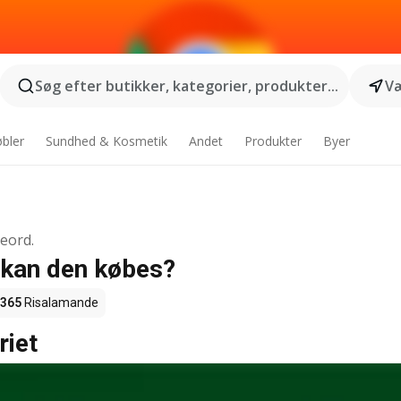
Søg efter butikker, kategorier, produkter...
Væ
bler
Sundhed & Kosmetik
Andet
Produkter
Byer
geord.
 kan den købes?
 365
Risalamande
riet