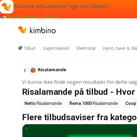
Aktuelle tilbudsaviser lige ved hånden
Føj til Chrome – GRATIS
Tilbud
Supermarked
Elektronik
Hjem, have & Mø
Risalamande
Vi kunne ikke finde nogen resultater for dette sø
Risalamande på tilbud - Hvor
Netto
Risalamande
Rema 1000
Risalamande
Coop
Flere tilbudsaviser fra katego