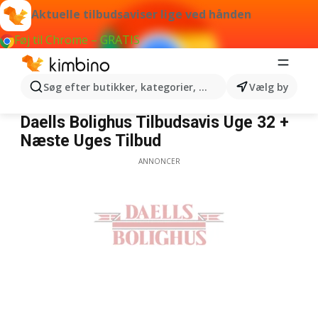
Aktuelle tilbudsaviser lige ved hånden
Føj til Chrome – GRATIS
Søg efter butikker, kategorier, produkter...
Vælg by
Daells Bolighus
Daells Bolighus Tilbudsavis Uge 32 +
Næste Uges Tilbud
ANNONCER