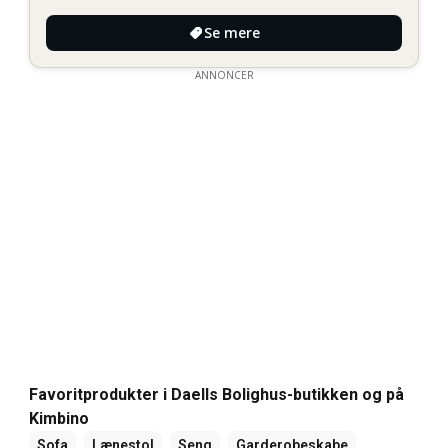
Se mere
ANNONCER
Favoritprodukter i Daells Bolighus-butikken og på
Kimbino
Sofa
Lænestol
Seng
Garderobeskabe