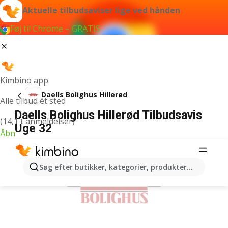
Aktuelle tilbudsaviser lige ved hånden
Føj til Chrome – GRATIS
Kimbino app
Daells Bolighus Hillerød
Alle tilbud ét sted
Daells Bolighus Hillerød Tilbudsavis
(14,1 t anmeldelser)
Uge 32
Åbn
ANNONCER
Søg efter butikker, kategorier, produkter...