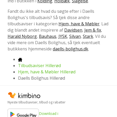
ind i butikken i
Kolding
,
Holbæk
,
Slagelse
.
Fandt du ikke alt hvad du søgte efter i Daells
Bolighus's tilbudsavis? Så tjek disse andre
tilbudsaviser i kategorien
Hjem, have & Møbler
. Lad
dig blandt andet inspirere af
Davidsen
,
Jem & fix
,
Harald Nyborg
,
Bauhaus
,
JYSK
,
Silvan
,
Stark
. Vil du
vide mere om Daells Bolighus, så tjek eventuelt
butikkens hjemmeside
daells-bolighus.dk
.
Tilbudsaviser Hillerød
Hjem, have & Møbler Hillerød
Daells Bolighus Hillerød
Nyeste tilbudsaviser, tilbud og rabatter
Download i