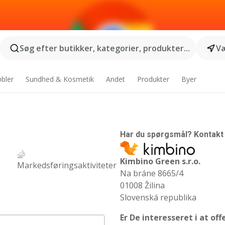
Søg efter butikker, kategorier, produkter...
Væ
bler
Sundhed & Kosmetik
Andet
Produkter
Byer
Har du spørgsmål? Kontakt 
Kimbino Green s.r.o.
Markedsføringsaktiviteter
Na bráne 8665/4
01008 Žilina
Slovenská republika
Er De interesseret i at of