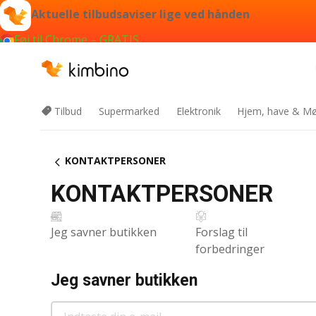
Indtaste
Er
H2
Aktuelle tilbudsaviser lige ved hånden
din
der
Føj til Chrome – GRATIS
e-
noget,
mail
vi
kan
hjælpe
dig
Tilbud
Supermarked
Elektronik
Hjem, have & Mø
med?
KONTAKTPERSONER
KONTAKTPERSONER
Jeg savner butikken
Forslag til
forbedringer
Jeg savner butikken