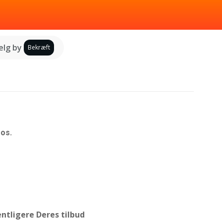
lg by
Bekræft
os.
fentligere Deres tilbud