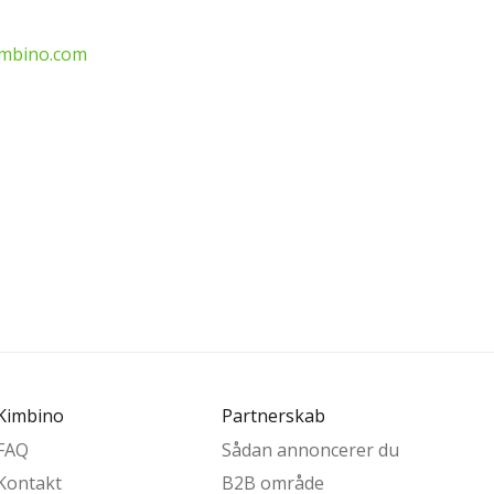
mbino.com
Kimbino
Partnerskab
FAQ
Sådan annoncerer du
Kontakt
B2B område