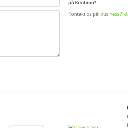
på Kimbino?
Kontakt os på:
business@ki
Download i