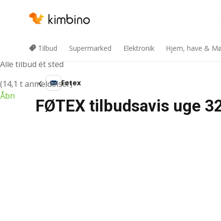
Kimbino app
Tilbud
Supermarked
Elektronik
Hjem, have & Mø
Alle tilbud ét sted
Føtex
(14,1 t anmeldelser)
Åbn
FØTEX tilbudsavis uge 32