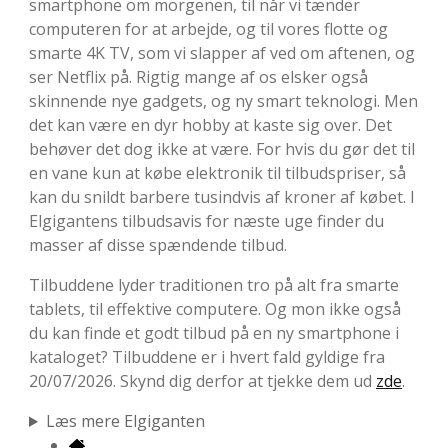
smartphone om morgenen, til når vi tænder
computeren for at arbejde, og til vores flotte og
smarte 4K TV, som vi slapper af ved om aftenen, og
ser Netflix på. Rigtig mange af os elsker også
skinnende nye gadgets, og ny smart teknologi. Men
det kan være en dyr hobby at kaste sig over. Det
behøver det dog ikke at være. For hvis du gør det til
en vane kun at købe elektronik til tilbudspriser, så
kan du snildt barbere tusindvis af kroner af købet. I
Elgigantens tilbudsavis for næste uge finder du
masser af disse spændende tilbud.
Tilbuddene lyder traditionen tro på alt fra smarte
tablets, til effektive computere. Og mon ikke også
du kan finde et godt tilbud på en ny smartphone i
kataloget? Tilbuddene er i hvert fald gyldige fra
20/07/2026. Skynd dig derfor at tjekke dem ud
zde
.
Læs mere Elgiganten