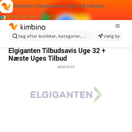
Aktuelle tilbudsaviser lige ved hånden
Føj til Chrome – GRATIS
Søg efter butikker, kategorier, produkter...
Vælg by
Elgiganten
Elgiganten Tilbudsavis Uge 32 +
Næste Uges Tilbud
ANNONCER