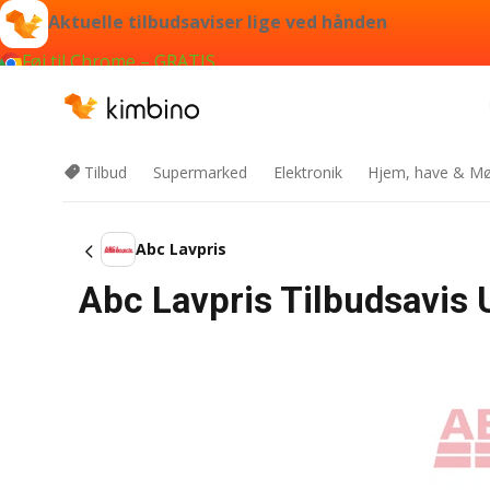
Aktuelle tilbudsaviser lige ved hånden
Føj til Chrome – GRATIS
Tilbud
Supermarked
Elektronik
Hjem, have & Mø
Abc Lavpris
Abc Lavpris Tilbudsavis