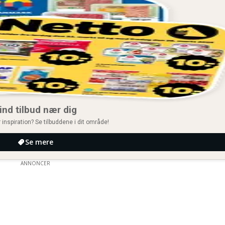
ind tilbud nær dig
 inspiration? Se tilbuddene i dit område!
Se mere
ANNONCER