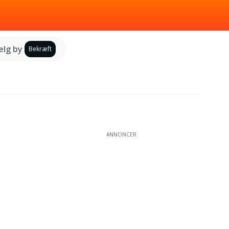
lg by
Bekræft
ANNONCER