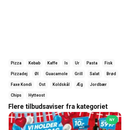
Pizza
Kebab
Kaffe
Is
Ur
Pasta
Fisk
Pizzadej
Øl
Guacamole
Grill
Salat
Brød
Faxe Kondi
Ost
Koldskål
Æg
Jordbær
Chips
Hytteost
Flere tilbudsaviser fra kategoriet
NY