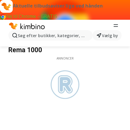
Aktuelle tilbudsaviser lige ved hånden
Føj til Chrome – GRATIS
Søg efter butikker, kategorier, produkter...
Vælg by
Rema 1000
Rema 1000
ANNONCER