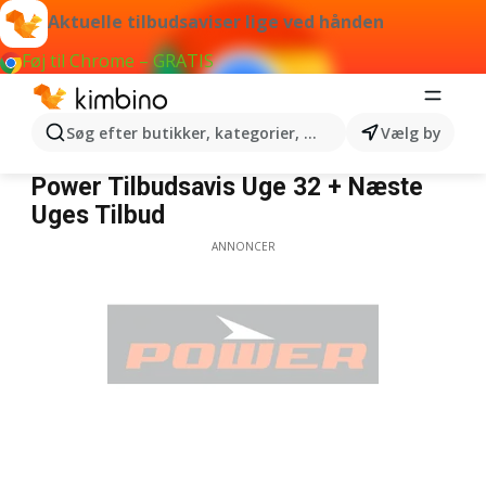
Aktuelle tilbudsaviser lige ved hånden
Føj til Chrome – GRATIS
Søg efter butikker, kategorier, produkter...
Vælg by
Power
Power Tilbudsavis Uge 32 + Næste
Uges Tilbud
ANNONCER