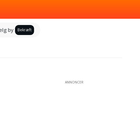
lg by
Bekræft
ANNONCER