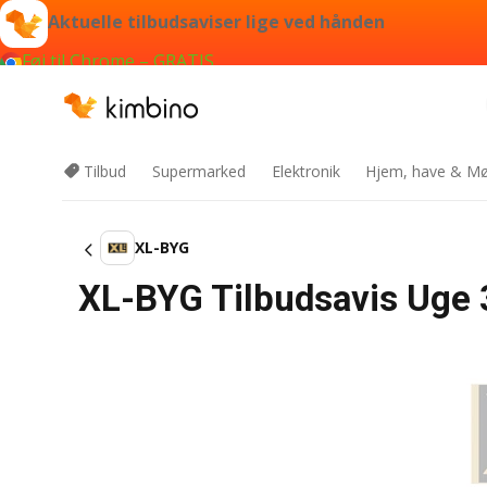
Aktuelle tilbudsaviser lige ved hånden
Føj til Chrome – GRATIS
Tilbud
Supermarked
Elektronik
Hjem, have & Mø
XL-BYG
XL-BYG Tilbudsavis Uge 