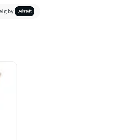
lg by
Bekræft