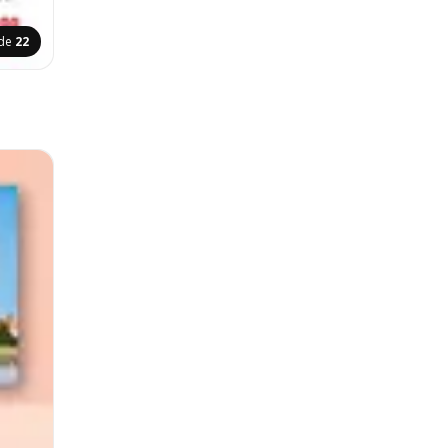
ide
22