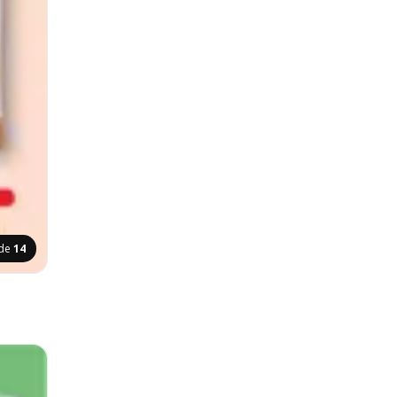
ide
14