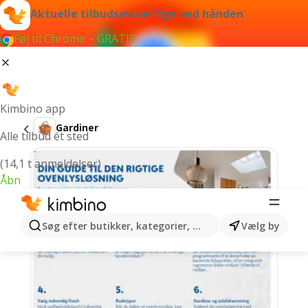
Aktuelle tilbudsaviser lige ved hånden
Føj til Chrome – GRATIS
Kimbino app
Gardiner
Alle tilbud ét sted
(14,1 t anmeldelser)
Åbn
Søg efter butikker, kategorier, produkter...
Vælg by