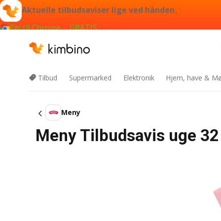
Aktuelle tilbudsaviser lige ved hånden
Føj til Chrome – GRATIS
Tilbud
Supermarked
Elektronik
Hjem, have & Mø
Meny
Meny Tilbudsavis uge 32