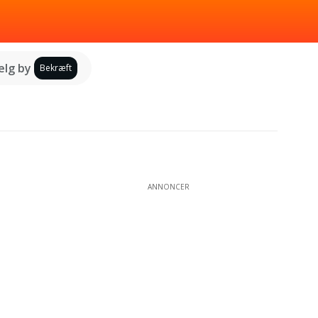
lg by
Bekræft
ANNONCER