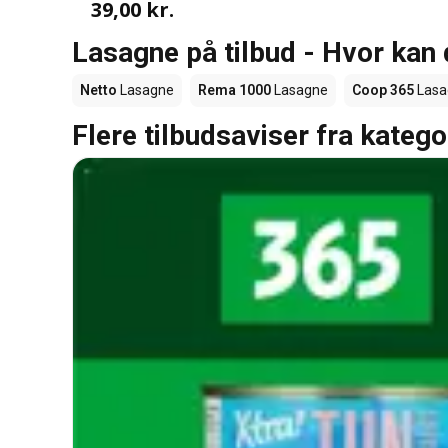
39,00 kr.
Lasagne på tilbud - Hvor kan
Netto
Lasagne
Rema 1000
Lasagne
Coop 365
Lasa
Flere tilbudsaviser fra katego