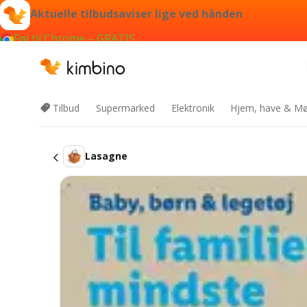
Aktuelle tilbudsaviser lige ved hånden
Føj til Chrome – GRATIS
Tilbud
Supermarked
Elektronik
Hjem, have & Mø
Lasagne