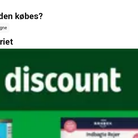
 den købes?
gne
riet