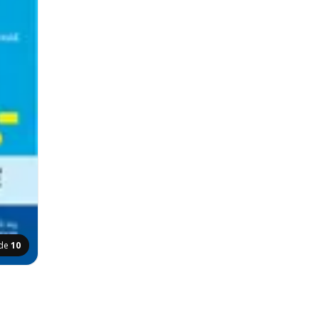
ide
10