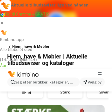
Aktuelle tilbudsaviser lige ved hånden
Føj til Chrome – GRATIS
Kimbino app
Hjem, have & Møbler
Alle tilbud ét sted
Hjem, have & Møbler | Aktuelle
(14,1 t anmeldelser)
tilbudsaviser og kataloger
Åbn
Søg efter butikker, kategorier, produkter...
Vælg by
Stark
Silvan
Tilbud