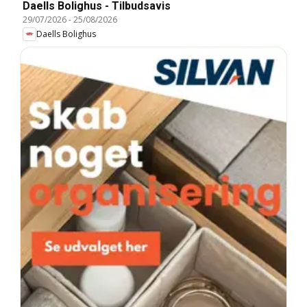
Daells Bolighus - Tilbudsavis
29/07/2026
-
25/08/2026
Daells Bolighus