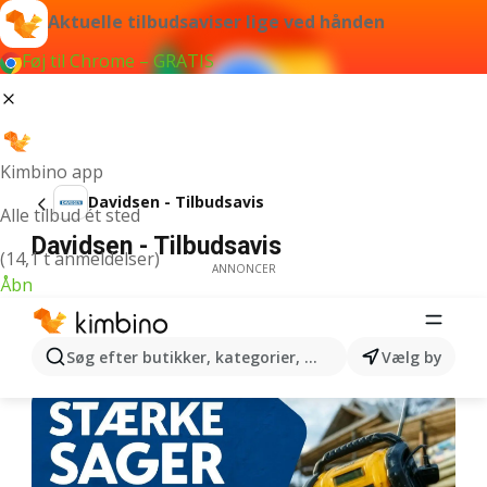
Aktuelle tilbudsaviser lige ved hånden
Føj til Chrome – GRATIS
Kimbino app
Davidsen - Tilbudsavis
Alle tilbud ét sted
Davidsen - Tilbudsavis
(14,1 t anmeldelser)
ANNONCER
Åbn
Søg efter butikker, kategorier, produkter...
Vælg by