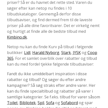
priser? Så er du havnet det rette sted. Varen du
søger efter kan netop nu findes i 10
tilbudskataloger. Gennemgå derfor disse
tilbudsaviser, og find dermed frem til de laveste
priser på alle dine favoritvarer. Det er virkelig nemt
og hurtigt at finde alle de bedste tilbud med
Kimbino.dk
.
Netop nu kan du finde Kurv på tilbud i følgende
butikker:
Lidl
,
Harald Nyborg
,
Stark
,
JYSK
og
Coop
365
. For et samlet overblik over rabatter og tilbud
kan du med fordel tjekke følgende tilbudsaviser:
Fandt du ikke umiddelbart inspiration i disse
rabatter og tilbud? Og søger du efter andre
kampagner? Så søg straks efter andre varer. Her
kan du finde specialtilbud og rabatter på varer i
samtlige kategorier. Se f.eks. tilbud for varer såsom
Toilet
,
Bibliotek
,
Spil
,
Sofa
og
Sofabord
og spar