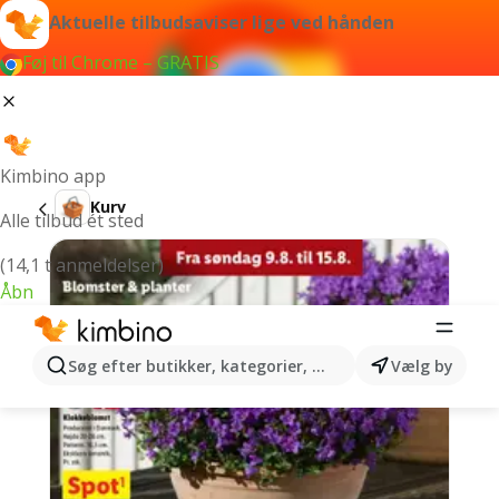
Aktuelle tilbudsaviser lige ved hånden
Føj til Chrome – GRATIS
Kimbino app
Kurv
Alle tilbud ét sted
(14,1 t anmeldelser)
Åbn
Søg efter butikker, kategorier, produkter...
Vælg by