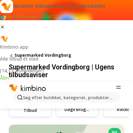
Aktuelle tilbudsaviser lige ved hånden
Føj til Chrome – GRATIS
Kimbino app
Supermarked Vordingborg
Alle tilbud ét sted
Supermarked Vordingborg | Ugens
(14,1 t anmeldelser)
tilbudsaviser
Åbn
Søg efter butikker, kategorier, produkter...
Dagli'Brugsen
Kvickly
Tilbud
NY