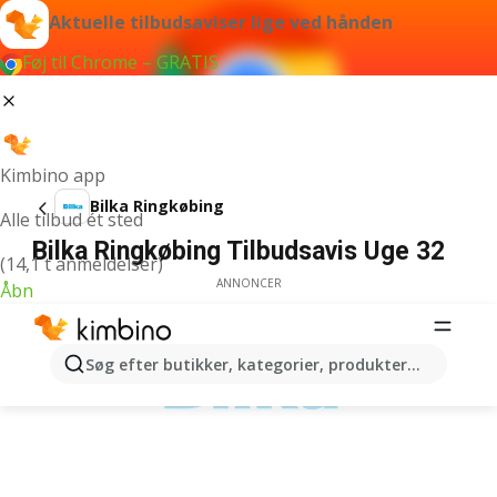
Aktuelle tilbudsaviser lige ved hånden
Føj til Chrome – GRATIS
Kimbino app
Bilka Ringkøbing
Alle tilbud ét sted
Bilka Ringkøbing Tilbudsavis Uge 32
(14,1 t anmeldelser)
ANNONCER
Åbn
Søg efter butikker, kategorier, produkter...