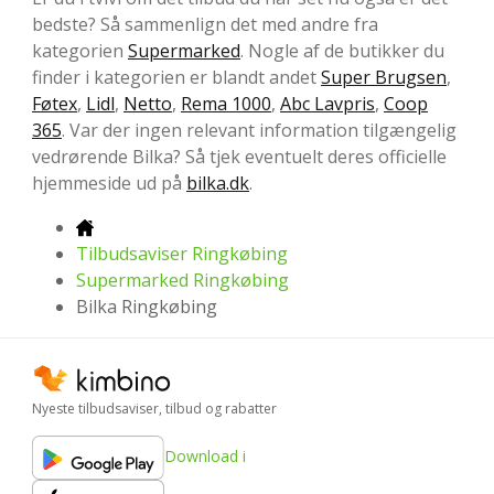
bedste? Så sammenlign det med andre fra
kategorien
Supermarked
. Nogle af de butikker du
finder i kategorien er blandt andet
Super Brugsen
,
Føtex
,
Lidl
,
Netto
,
Rema 1000
,
Abc Lavpris
,
Coop
365
. Var der ingen relevant information tilgængelig
vedrørende Bilka? Så tjek eventuelt deres officielle
hjemmeside ud på
bilka.dk
.
Tilbudsaviser Ringkøbing
Supermarked Ringkøbing
Bilka Ringkøbing
Nyeste tilbudsaviser, tilbud og rabatter
Download i