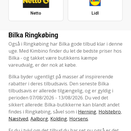
Netto
Lidl
Bilka Ringkøbing
Også i Ringkøbing har Bilka gode tilbud klar i denne
uge. Med Kimbino finder du let de bedste priser hos
Bilka - og takket være butikkens kæmpe
vareudvalg, er der nok at købe.
Bilka byder ugentligt på masser af inspirerende
rabatter i deres tilbudsavis. Den seneste Bilka
tilbudsavis er allerede tilgængelig, og er gyldig i
perioden 07/08/2026 - 13/08/2026. Du ved det
sikkert allerede: Bilka-butikkerne kan blandt andet
findes i Ringkøbing, såvel som i
Herning
,
Holstebro
,
Næstved
,
Aalborg
,
Kolding
,
Horsens
.
Er du i tvivl om det tilbud du har set nu også er det