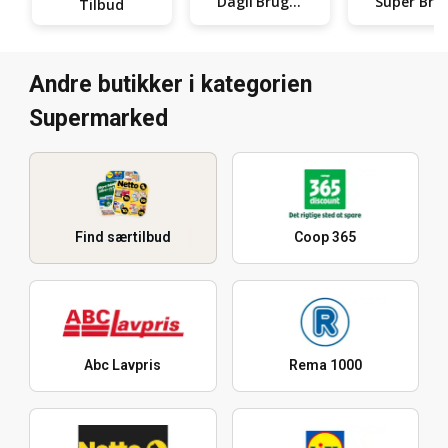
Dagli'Brugsen
Super
Tilbud
Andre butikker i kategorien
Supermarked
Find særtilbud
Coop 365
Abc Lavpris
Rema 1000