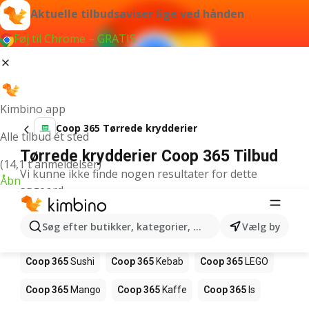
Aktuelle tilbudsaviser lige ved hånden
Føj til Chrome – GRATIS
Kimbino app
Coop 365 Tørrede krydderier
Alle tilbud ét sted
Tørrede krydderier Coop 365 Tilbud
(14,1 t anmeldelser)
Vi kunne ikke finde nogen resultater for dette
Åbn
søgeord.
Andre produkter i butikker Coop 365
Søg efter butikker, kategorier, produkter...
Vælg by
Coop 365
Pizza
Coop 365
Magasin
Coop 365
Sushi
Coop 365
Kebab
Coop 365
LEGO
Coop 365
Mango
Coop 365
Kaffe
Coop 365
Is