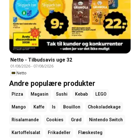
Netto - Tilbudsavis uge 32
01/08/2026
-
07/08/2026
Netto
Andre populære produkter
Pizza
Magasin
Sushi
Kebab
LEGO
Mango
Kaffe
Is
Bouillon
Chokoladekage
Risalamande
Cookies
Grød
Nintendo Switch
Kartoffelsalat
Frikadeller
Flæskesteg