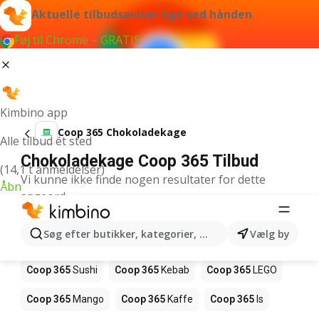
Aktuelle tilbudsaviser lige ved hånden
Føj til Chrome – GRATIS
Kimbino app
Coop 365 Chokoladekage
Alle tilbud ét sted
Chokoladekage Coop 365 Tilbud
(14,1 t anmeldelser)
Vi kunne ikke finde nogen resultater for dette
Åbn
søgeord.
Andre produkter i butikker Coop 365
Søg efter butikker, kategorier, produkter...
Vælg by
Coop 365
Pizza
Coop 365
Magasin
Coop 365
Sushi
Coop 365
Kebab
Coop 365
LEGO
Coop 365
Mango
Coop 365
Kaffe
Coop 365
Is