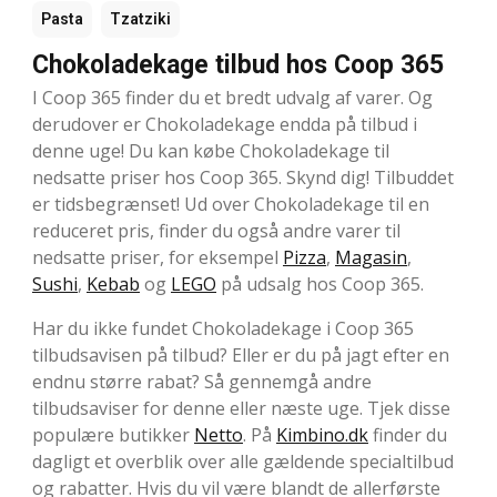
Pasta
Tzatziki
Chokoladekage tilbud hos Coop 365
I Coop 365 finder du et bredt udvalg af varer. Og
derudover er Chokoladekage endda på tilbud i
denne uge! Du kan købe Chokoladekage til
nedsatte priser hos Coop 365. Skynd dig! Tilbuddet
er tidsbegrænset! Ud over Chokoladekage til en
reduceret pris, finder du også andre varer til
nedsatte priser, for eksempel
Pizza
,
Magasin
,
Sushi
,
Kebab
og
LEGO
på udsalg hos Coop 365.
Har du ikke fundet Chokoladekage i Coop 365
tilbudsavisen på tilbud? Eller er du på jagt efter en
endnu større rabat? Så gennemgå andre
tilbudsaviser for denne eller næste uge. Tjek disse
populære butikker
Netto
. På
Kimbino.dk
finder du
dagligt et overblik over alle gældende specialtilbud
og rabatter. Hvis du vil være blandt de allerførste