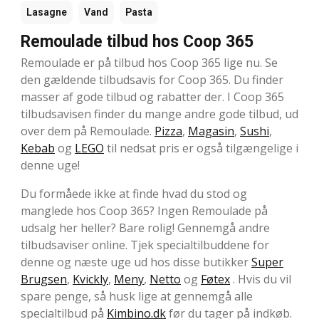
Lasagne
Vand
Pasta
Remoulade tilbud hos Coop 365
Remoulade er på tilbud hos Coop 365 lige nu. Se
den gældende tilbudsavis for Coop 365. Du finder
masser af gode tilbud og rabatter der. I Coop 365
tilbudsavisen finder du mange andre gode tilbud, ud
over dem på Remoulade.
Pizza
,
Magasin
,
Sushi
,
Kebab
og
LEGO
til nedsat pris er også tilgængelige i
denne uge!
Du formåede ikke at finde hvad du stod og
manglede hos Coop 365? Ingen Remoulade på
udsalg her heller? Bare rolig! Gennemgå andre
tilbudsaviser online. Tjek specialtilbuddene for
denne og næste uge ud hos disse butikker
Super
Brugsen
,
Kvickly
,
Meny
,
Netto
og
Føtex
. Hvis du vil
spare penge, så husk lige at gennemgå alle
specialtilbud på
Kimbino.dk
før du tager på indkøb.