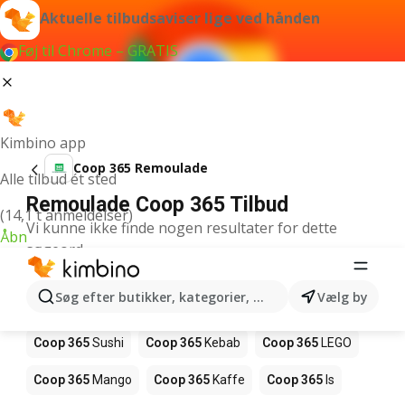
Aktuelle tilbudsaviser lige ved hånden
Føj til Chrome – GRATIS
Kimbino app
Coop 365 Remoulade
Alle tilbud ét sted
Remoulade Coop 365 Tilbud
(14,1 t anmeldelser)
Vi kunne ikke finde nogen resultater for dette
Åbn
søgeord.
Andre produkter i butikker Coop 365
Søg efter butikker, kategorier, produkter...
Vælg by
Coop 365
Pizza
Coop 365
Magasin
Coop 365
Sushi
Coop 365
Kebab
Coop 365
LEGO
Coop 365
Mango
Coop 365
Kaffe
Coop 365
Is