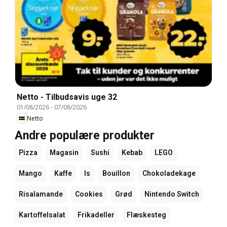
Netto - Tilbudsavis uge 32
01/08/2026
-
07/08/2026
Netto
Andre populære produkter
Pizza
Magasin
Sushi
Kebab
LEGO
Mango
Kaffe
Is
Bouillon
Chokoladekage
Risalamande
Cookies
Grød
Nintendo Switch
Kartoffelsalat
Frikadeller
Flæskesteg