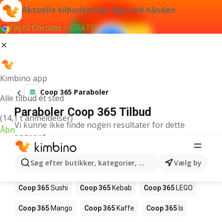
Aktuelle tilbudsaviser lige ved hånden
Føj til Chrome – GRATIS
Kimbino app
Coop 365 Paraboler
Alle tilbud ét sted
Paraboler Coop 365 Tilbud
(14,1 t anmeldelser)
Vi kunne ikke finde nogen resultater for dette
Åbn
søgeord.
Andre produkter i butikker Coop 365
Søg efter butikker, kategorier, produkter...
Vælg by
Coop 365
Pizza
Coop 365
Magasin
Coop 365
Sushi
Coop 365
Kebab
Coop 365
LEGO
Coop 365
Mango
Coop 365
Kaffe
Coop 365
Is