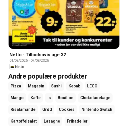
Netto - Tilbudsavis uge 32
01/08/2026
-
07/08/2026
Netto
Andre populære produkter
Pizza
Magasin
Sushi
Kebab
LEGO
Mango
Kaffe
Is
Bouillon
Chokoladekage
Risalamande
Grød
Cookies
Nintendo Switch
Kartoffelsalat
Lasagne
Frikadeller