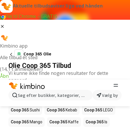
Aktuelle tilbudsaviser lige ved hånden
Føj til Chrome – GRATIS
Kimbino app
Coop 365 Olie
Alle tilbud ét sted
Olie Coop 365 Tilbud
(14,1 t anmeldelser)
Vi kunne ikke finde nogen resultater for dette
Åbn
søgeord.
Andre produkter i butikker Coop 365
Søg efter butikker, kategorier, produkter...
Vælg by
Coop 365
Pizza
Coop 365
Magasin
Coop 365
Sushi
Coop 365
Kebab
Coop 365
LEGO
Coop 365
Mango
Coop 365
Kaffe
Coop 365
Is