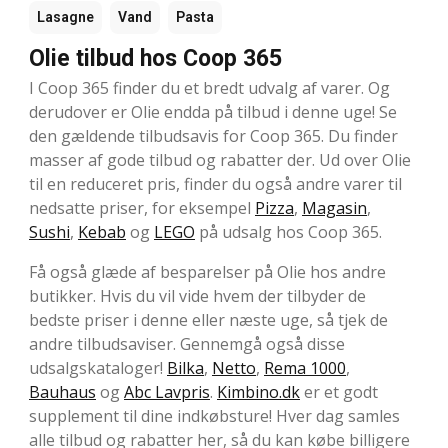
Lasagne
Vand
Pasta
Olie tilbud hos Coop 365
I Coop 365 finder du et bredt udvalg af varer. Og
derudover er Olie endda på tilbud i denne uge! Se
den gældende tilbudsavis for Coop 365. Du finder
masser af gode tilbud og rabatter der. Ud over Olie
til en reduceret pris, finder du også andre varer til
nedsatte priser, for eksempel
Pizza
,
Magasin
,
Sushi
,
Kebab
og
LEGO
på udsalg hos Coop 365.
Få også glæde af besparelser på Olie hos andre
butikker. Hvis du vil vide hvem der tilbyder de
bedste priser i denne eller næste uge, så tjek de
andre tilbudsaviser. Gennemgå også disse
udsalgskataloger!
Bilka
,
Netto
,
Rema 1000
,
Bauhaus
og
Abc Lavpris
.
Kimbino.dk
er et godt
supplement til dine indkøbsture! Hver dag samles
alle tilbud og rabatter her, så du kan købe billigere