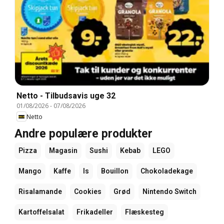
Netto - Tilbudsavis uge 32
01/08/2026
-
07/08/2026
Netto
Andre populære produkter
Pizza
Magasin
Sushi
Kebab
LEGO
Mango
Kaffe
Is
Bouillon
Chokoladekage
Risalamande
Cookies
Grød
Nintendo Switch
Kartoffelsalat
Frikadeller
Flæskesteg