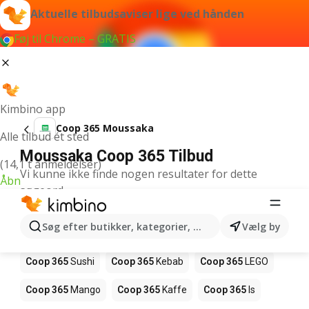
Aktuelle tilbudsaviser lige ved hånden
Føj til Chrome – GRATIS
Kimbino app
Coop 365 Moussaka
Alle tilbud ét sted
Moussaka Coop 365 Tilbud
(14,1 t anmeldelser)
Vi kunne ikke finde nogen resultater for dette
Åbn
søgeord.
Andre produkter i butikker Coop 365
Søg efter butikker, kategorier, produkter...
Vælg by
Coop 365
Pizza
Coop 365
Magasin
Coop 365
Sushi
Coop 365
Kebab
Coop 365
LEGO
Coop 365
Mango
Coop 365
Kaffe
Coop 365
Is