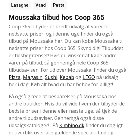
Lasagne
Vand
Pasta
Moussaka tilbud hos Coop 365
Coop 365 tilbyder et bredt udvalg af varer til
nedsatte priser, og i denne uge finder du også
tilbud på Moussaka her. Du kan købe Moussaka til
nedsatte priser hos Coop 365. Skynd dig! Tilbuddet
er tidsbegrænset! Hvis du ønsker at købe andre
varer på tilbud, så gennemgå hele Coop 365-
tilbudsavisen. For ud over Moussaka, finder du også
Pizza
,
Magasin
,
Sushi
,
Kebab
og
LEGO
på udsalg
her i dag. Køb alt hvad du har behov for billigt!
Få også glæde af besparelser på Moussaka hos
andre butikker. Hvis du vil vide hvem der tilbyder de
bedste priser i denne eller næste uge, så tjek de
andre tilbudsaviser. Gennemgå også disse
udsalgskataloger! . På
Kimbino.dk
finder du dagligt
et overblik over alle gældende specialtilbud og