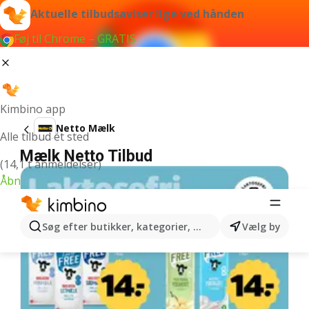
Aktuelle tilbudsaviser lige ved hånden
Føj til Chrome – GRATIS
Kimbino app
Netto Mælk
Alle tilbud ét sted
Mælk Netto Tilbud
(14,1 t anmeldelser)
Åbn
Søg efter butikker, kategorier, produkter...
Vælg by