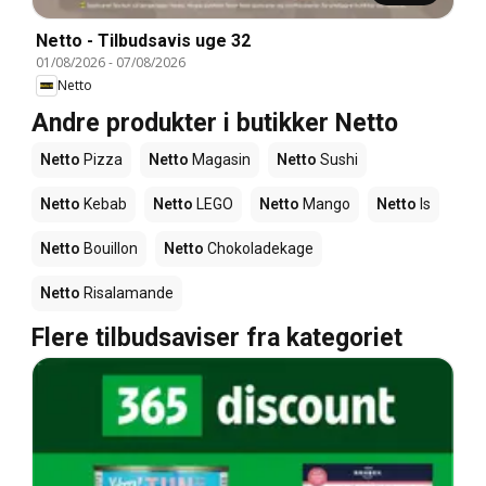
Netto - Tilbudsavis uge 32
01/08/2026
-
07/08/2026
Netto
Andre produkter i butikker Netto
Netto
Pizza
Netto
Magasin
Netto
Sushi
Netto
Kebab
Netto
LEGO
Netto
Mango
Netto
Is
Netto
Bouillon
Netto
Chokoladekage
Netto
Risalamande
Flere tilbudsaviser fra kategoriet