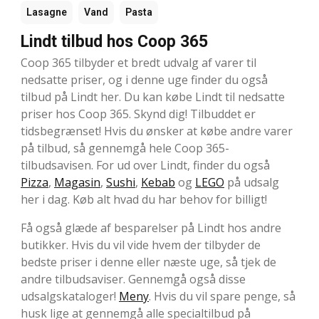
Lasagne
Vand
Pasta
Lindt tilbud hos Coop 365
Coop 365 tilbyder et bredt udvalg af varer til
nedsatte priser, og i denne uge finder du også
tilbud på Lindt her. Du kan købe Lindt til nedsatte
priser hos Coop 365. Skynd dig! Tilbuddet er
tidsbegrænset! Hvis du ønsker at købe andre varer
på tilbud, så gennemgå hele Coop 365-
tilbudsavisen. For ud over Lindt, finder du også
Pizza
,
Magasin
,
Sushi
,
Kebab
og
LEGO
på udsalg
her i dag. Køb alt hvad du har behov for billigt!
Få også glæde af besparelser på Lindt hos andre
butikker. Hvis du vil vide hvem der tilbyder de
bedste priser i denne eller næste uge, så tjek de
andre tilbudsaviser. Gennemgå også disse
udsalgskataloger!
Meny
. Hvis du vil spare penge, så
husk lige at gennemgå alle specialtilbud på