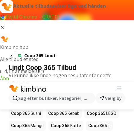
Aktuelle tilbudsaviser lige ved hånden
Føj til Chrome – GRATIS
Kimbino app
Coop 365 Lindt
Alle tilbud ét sted
Lindt Coop 365 Tilbud
(14,1 t anmeldelser)
Vi kunne ikke finde nogen resultater for dette
Åbn
søgeord.
Andre produkter i butikker Coop 365
Søg efter butikker, kategorier, produkter...
Vælg by
Coop 365
Pizza
Coop 365
Magasin
Coop 365
Sushi
Coop 365
Kebab
Coop 365
LEGO
Coop 365
Mango
Coop 365
Kaffe
Coop 365
Is