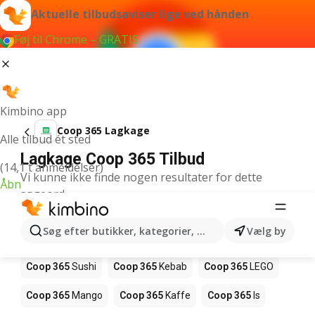
Aktuelle tilbudsaviser lige ved hånden
Føj til Chrome – GRATIS
Kimbino app
Coop 365 Lagkage
Alle tilbud ét sted
Lagkage Coop 365 Tilbud
(14,1 t anmeldelser)
Vi kunne ikke finde nogen resultater for dette
Åbn
søgeord.
Andre produkter i butikker Coop 365
Søg efter butikker, kategorier, produkter...
Vælg by
Coop 365
Pizza
Coop 365
Magasin
Coop 365
Sushi
Coop 365
Kebab
Coop 365
LEGO
Coop 365
Mango
Coop 365
Kaffe
Coop 365
Is