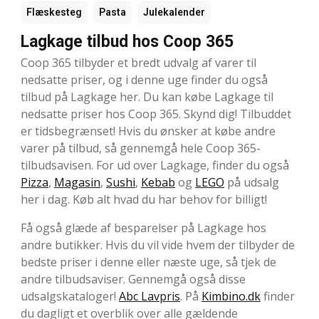
Flæskesteg
Pasta
Julekalender
Lagkage tilbud hos Coop 365
Coop 365 tilbyder et bredt udvalg af varer til
nedsatte priser, og i denne uge finder du også
tilbud på Lagkage her. Du kan købe Lagkage til
nedsatte priser hos Coop 365. Skynd dig! Tilbuddet
er tidsbegrænset! Hvis du ønsker at købe andre
varer på tilbud, så gennemgå hele Coop 365-
tilbudsavisen. For ud over Lagkage, finder du også
Pizza
,
Magasin
,
Sushi
,
Kebab
og
LEGO
på udsalg
her i dag. Køb alt hvad du har behov for billigt!
Få også glæde af besparelser på Lagkage hos
andre butikker. Hvis du vil vide hvem der tilbyder de
bedste priser i denne eller næste uge, så tjek de
andre tilbudsaviser. Gennemgå også disse
udsalgskataloger!
Abc Lavpris
. På
Kimbino.dk
finder
du dagligt et overblik over alle gældende