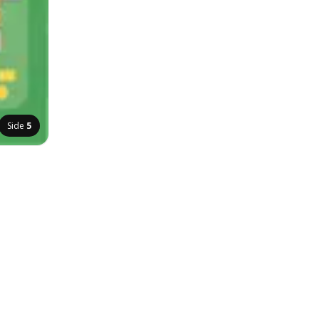
Side
5