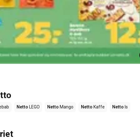
tto
ebab
Netto
LEGO
Netto
Mango
Netto
Kaffe
Netto
Is
riet