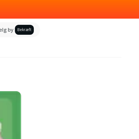
lg by
Bekræft