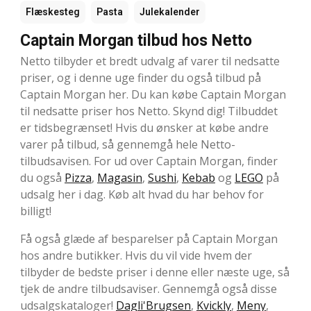
Flæskesteg
Pasta
Julekalender
Captain Morgan tilbud hos Netto
Netto tilbyder et bredt udvalg af varer til nedsatte
priser, og i denne uge finder du også tilbud på
Captain Morgan her. Du kan købe Captain Morgan
til nedsatte priser hos Netto. Skynd dig! Tilbuddet
er tidsbegrænset! Hvis du ønsker at købe andre
varer på tilbud, så gennemgå hele Netto-
tilbudsavisen. For ud over Captain Morgan, finder
du også
Pizza
,
Magasin
,
Sushi
,
Kebab
og
LEGO
på
udsalg her i dag. Køb alt hvad du har behov for
billigt!
Få også glæde af besparelser på Captain Morgan
hos andre butikker. Hvis du vil vide hvem der
tilbyder de bedste priser i denne eller næste uge, så
tjek de andre tilbudsaviser. Gennemgå også disse
udsalgskataloger!
Dagli'Brugsen
,
Kvickly
,
Meny
,