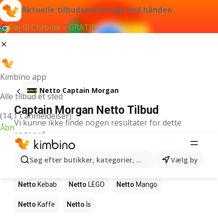
Aktuelle tilbudsaviser lige ved hånden
Føj til Chrome – GRATIS
Kimbino app
Netto Captain Morgan
Alle tilbud ét sted
Captain Morgan Netto Tilbud
(14,1 t anmeldelser)
Vi kunne ikke finde nogen resultater for dette
Åbn
søgeord.
Andre produkter i butikker Netto
Søg efter butikker, kategorier, produkter...
Vælg by
Netto
Pizza
Netto
Magasin
Netto
Sushi
Netto
Kebab
Netto
LEGO
Netto
Mango
Netto
Kaffe
Netto
Is