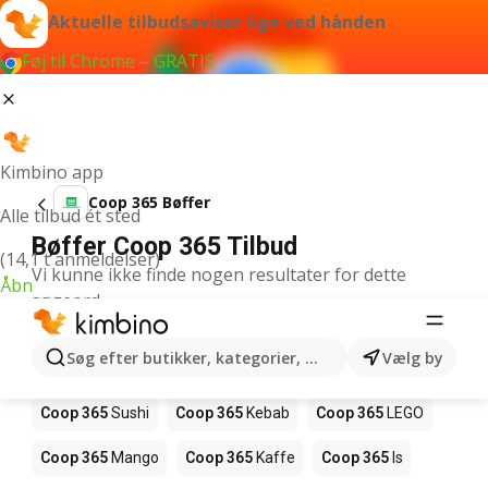
Aktuelle tilbudsaviser lige ved hånden
Føj til Chrome – GRATIS
Kimbino app
Coop 365 Bøffer
Alle tilbud ét sted
Bøffer Coop 365 Tilbud
(14,1 t anmeldelser)
Vi kunne ikke finde nogen resultater for dette
Åbn
søgeord.
Andre produkter i butikker Coop 365
Søg efter butikker, kategorier, produkter...
Vælg by
Coop 365
Pizza
Coop 365
Magasin
Coop 365
Sushi
Coop 365
Kebab
Coop 365
LEGO
Coop 365
Mango
Coop 365
Kaffe
Coop 365
Is