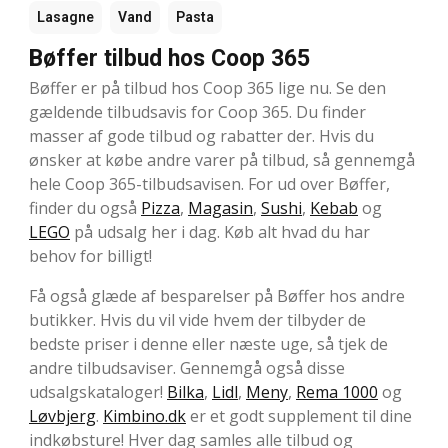
Lasagne
Vand
Pasta
Bøffer tilbud hos Coop 365
Bøffer er på tilbud hos Coop 365 lige nu. Se den
gældende tilbudsavis for Coop 365. Du finder
masser af gode tilbud og rabatter der. Hvis du
ønsker at købe andre varer på tilbud, så gennemgå
hele Coop 365-tilbudsavisen. For ud over Bøffer,
finder du også
Pizza
,
Magasin
,
Sushi
,
Kebab
og
LEGO
på udsalg her i dag. Køb alt hvad du har
behov for billigt!
Få også glæde af besparelser på Bøffer hos andre
butikker. Hvis du vil vide hvem der tilbyder de
bedste priser i denne eller næste uge, så tjek de
andre tilbudsaviser. Gennemgå også disse
udsalgskataloger!
Bilka
,
Lidl
,
Meny
,
Rema 1000
og
Løvbjerg
.
Kimbino.dk
er et godt supplement til dine
indkøbsture! Hver dag samles alle tilbud og