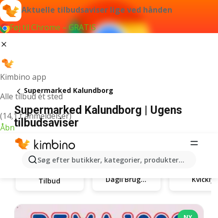
Aktuelle tilbudsaviser lige ved hånden
Føj til Chrome – GRATIS
Kimbino app
Supermarked Kalundborg
Alle tilbud ét sted
Supermarked Kalundborg | Ugens
(14,1 t anmeldelser)
tilbudsaviser
Åbn
Søg efter butikker, kategorier, produkter...
Dagli'Brugsen
Kvickly
Tilbud
NY