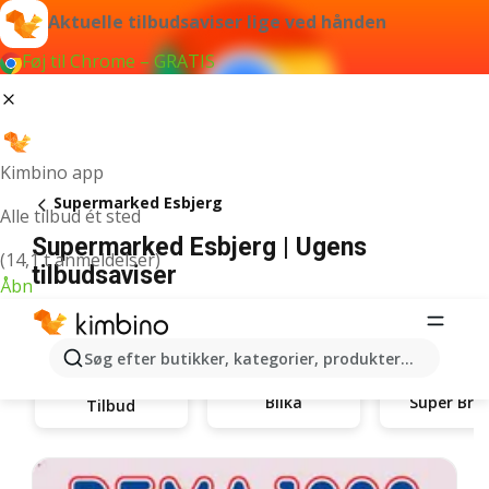
Aktuelle tilbudsaviser lige ved hånden
Føj til Chrome – GRATIS
Kimbino app
Supermarked Esbjerg
Alle tilbud ét sted
Supermarked Esbjerg | Ugens
(14,1 t anmeldelser)
tilbudsaviser
Åbn
Søg efter butikker, kategorier, produkter...
Bilka
Super
Tilbud