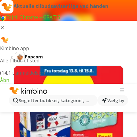
Aktuelle tilbudsaviser lige ved hånden
Føj til Chrome – GRATIS
Kimbino app
Popcorn
Alle tilbud ét sted
(14,1 t anmeldelser)
Åbn
Søg efter butikker, kategorier, produkter...
Vælg by