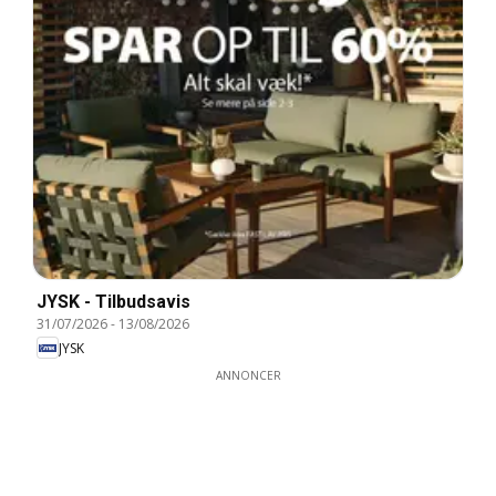
JYSK - Tilbudsavis
31/07/2026
-
13/08/2026
JYSK
ANNONCER