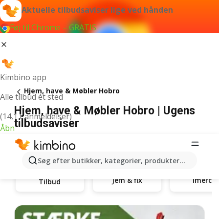
Aktuelle tilbudsaviser lige ved hånden
Føj til Chrome – GRATIS
Kimbino app
Hjem, have & Møbler Hobro
Alle tilbud ét sted
Hjem, have & Møbler Hobro | Ugens
(14,1 t anmeldelser)
tilbudsaviser
Åbn
Søg efter butikker, kategorier, produkter...
Jem & fix
Imerco
Tilbud