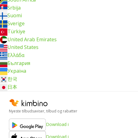
Srbija
Suomi
Sverige
Türkiye
United Arab Emirates
United States
Ελλάδα
България
Україна
한국
日本
Nyeste tilbudsaviser, tilbud og rabatter
Download i
Download i