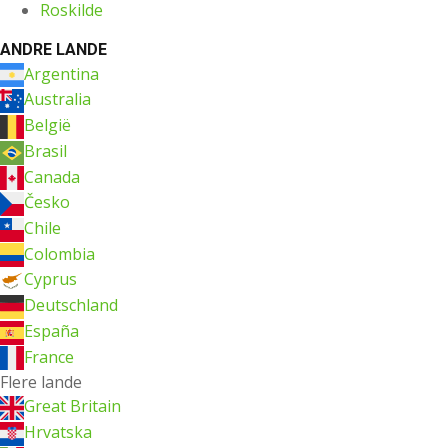
Roskilde
ANDRE LANDE
Argentina
Australia
België
Brasil
Canada
Česko
Chile
Colombia
Cyprus
Deutschland
España
France
Flere lande
Great Britain
Hrvatska