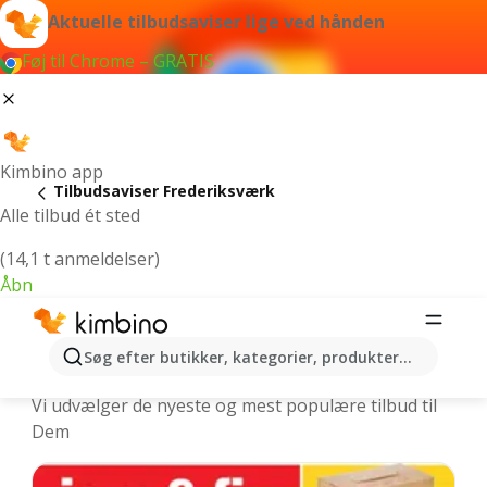
Aktuelle tilbudsaviser lige ved hånden
Føj til Chrome – GRATIS
Kimbino app
Tilbudsaviser Frederiksværk
Alle tilbud ét sted
(14,1 t anmeldelser)
Åbn
Frederiksværk | Nyeste tilbudsaviser
Søg efter butikker, kategorier, produkter...
og ugens tilbud online
Vi udvælger de nyeste og mest populære tilbud til
Dem