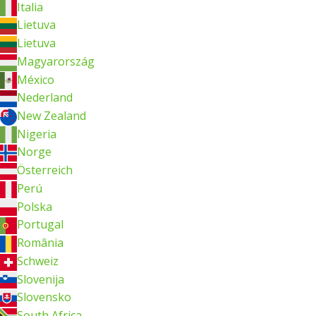
Italia
Lietuva
Lietuva
Magyarország
México
Nederland
New Zealand
Nigeria
Norge
Österreich
Perú
Polska
Portugal
România
Schweiz
Slovenija
Slovensko
South Africa