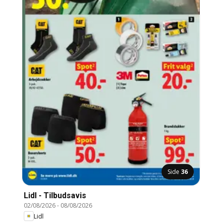
Side
36
Lidl - Tilbudsavis
02/08/2026
-
08/08/2026
Lidl