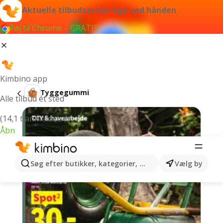
Aktuelle tilbudsaviser lige ved hånden
Føj til Chrome – GRATIS
Kimbino app
Tyggegummi
Alle tilbud ét sted
(14,1 t anmeldelser)
Åbn
Søg efter butikker, kategorier, produkter...
Vælg by