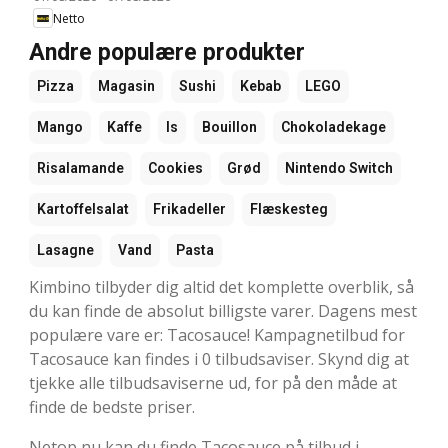
Netto
Andre populære produkter
Pizza
Magasin
Sushi
Kebab
LEGO
Mango
Kaffe
Is
Bouillon
Chokoladekage
Risalamande
Cookies
Grød
Nintendo Switch
Kartoffelsalat
Frikadeller
Flæskesteg
Lasagne
Vand
Pasta
Kimbino tilbyder dig altid det komplette overblik, så
du kan finde de absolut billigste varer. Dagens mest
populære vare er: Tacosauce! Kampagnetilbud for
Tacosauce kan findes i 0 tilbudsaviser. Skynd dig at
tjekke alle tilbudsaviserne ud, for på den måde at
finde de bedste priser.
Netop nu kan du finde Tacosauce på tilbud i