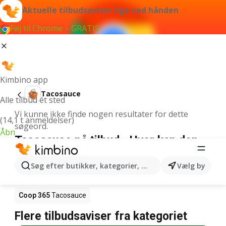
Aktuelle tilbudsaviser lige ved hånden
Føj til Chrome – GRATIS
Kimbino app
Tacosauce
Alle tilbud ét sted
Vi kunne ikke finde nogen resultater for dette
(14,1 t anmeldelser)
søgeord.
Åbn
Tacosauce på tilbud - Hvor kan den
købes?
Søg efter butikker, kategorier, produkter...
Vælg by
Netto
Tacosauce
Rema 1000
Tacosauce
Coop 365
Tacosauce
Flere tilbudsaviser fra kategoriet