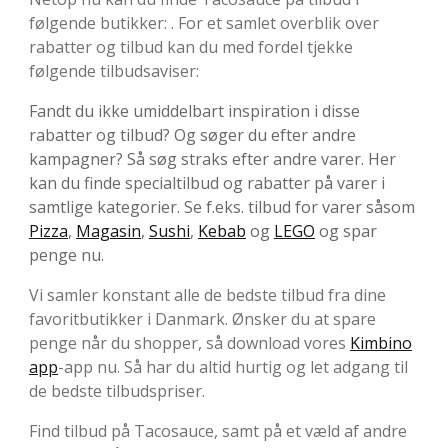
følgende butikker: . For et samlet overblik over
rabatter og tilbud kan du med fordel tjekke
følgende tilbudsaviser:
Fandt du ikke umiddelbart inspiration i disse
rabatter og tilbud? Og søger du efter andre
kampagner? Så søg straks efter andre varer. Her
kan du finde specialtilbud og rabatter på varer i
samtlige kategorier. Se f.eks. tilbud for varer såsom
Pizza
,
Magasin
,
Sushi
,
Kebab
og
LEGO
og spar
penge nu.
Vi samler konstant alle de bedste tilbud fra dine
favoritbutikker i Danmark. Ønsker du at spare
penge når du shopper, så download vores
Kimbino
app
-app nu. Så har du altid hurtig og let adgang til
de bedste tilbudspriser.
Find tilbud på Tacosauce, samt på et væld af andre