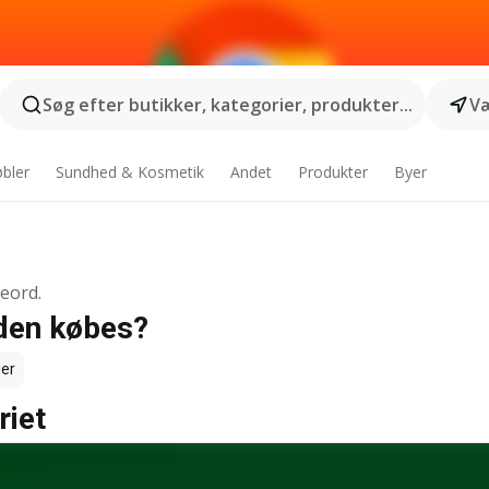
Søg efter butikker, kategorier, produkter...
Væ
bler
Sundhed & Kosmetik
Andet
Produkter
Byer
geord.
 den købes?
ler
riet