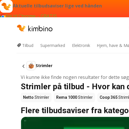
Aktuelle tilbudsaviser lige ved hånden
Føj til Chrome – GRATIS
Tilbud
Supermarked
Elektronik
Hjem, have & Mø
Strimler
Vi kunne ikke finde nogen resultater for dette sø
Strimler på tilbud - Hvor kan
Netto
Strimler
Rema 1000
Strimler
Coop 365
Strim
Flere tilbudsaviser fra katego