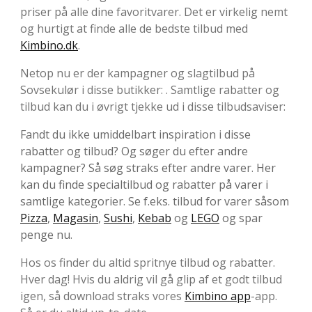
priser på alle dine favoritvarer. Det er virkelig nemt
og hurtigt at finde alle de bedste tilbud med
Kimbino.dk
.
Netop nu er der kampagner og slagtilbud på
Sovsekulør i disse butikker: . Samtlige rabatter og
tilbud kan du i øvrigt tjekke ud i disse tilbudsaviser:
Fandt du ikke umiddelbart inspiration i disse
rabatter og tilbud? Og søger du efter andre
kampagner? Så søg straks efter andre varer. Her
kan du finde specialtilbud og rabatter på varer i
samtlige kategorier. Se f.eks. tilbud for varer såsom
Pizza
,
Magasin
,
Sushi
,
Kebab
og
LEGO
og spar
penge nu.
Hos os finder du altid spritnye tilbud og rabatter.
Hver dag! Hvis du aldrig vil gå glip af et godt tilbud
igen, så download straks vores
Kimbino app
-app.