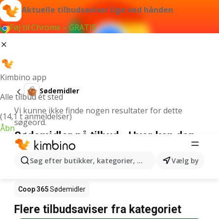
Aktuelle tilbudsaviser lige ved hånden
Føj til Chrome – GRATIS
Kimbino app
Sødemidler
Alle tilbud ét sted
Vi kunne ikke finde nogen resultater for dette
(14,1 t anmeldelser)
søgeord.
Åbn
Sødemidler på tilbud - Hvor kan den
købes?
Søg efter butikker, kategorier, produkter...
Vælg by
Netto
Sødemidler
Rema 1000
Sødemidler
Coop 365
Sødemidler
Flere tilbudsaviser fra kategoriet