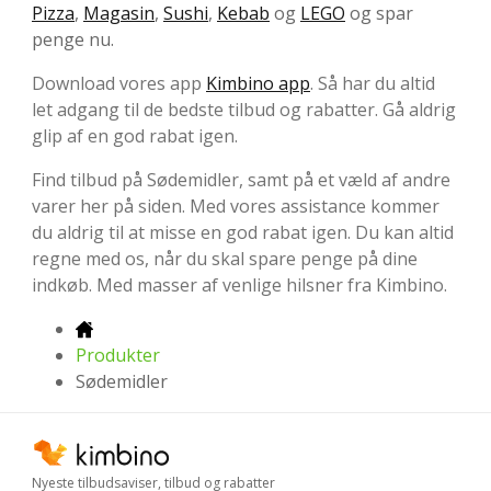
Pizza
,
Magasin
,
Sushi
,
Kebab
og
LEGO
og spar
penge nu.
Download vores app
Kimbino app
. Så har du altid
let adgang til de bedste tilbud og rabatter. Gå aldrig
glip af en god rabat igen.
Find tilbud på Sødemidler, samt på et væld af andre
varer her på siden. Med vores assistance kommer
du aldrig til at misse en god rabat igen. Du kan altid
regne med os, når du skal spare penge på dine
indkøb. Med masser af venlige hilsner fra Kimbino.
Produkter
Sødemidler
Nyeste tilbudsaviser, tilbud og rabatter