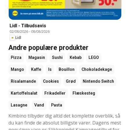
Lidl - Tilbudsavis
02/08/2026
-
08/08/2026
Lidl
Andre populære produkter
Pizza
Magasin
Sushi
Kebab
LEGO
Mango
Kaffe
Is
Bouillon
Chokoladekage
Risalamande
Cookies
Grød
Nintendo Switch
Kartoffelsalat
Frikadeller
Flæskesteg
Lasagne
Vand
Pasta
Kimbino tilbyder dig altid det komplette overblik, så
du kan finde de absolut billigste varer. Dagens mest
populære vare er: Slikkepinde! Kampagnetilbud for