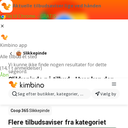
Aktuelle tilbudsaviser lige ved hånden
Føj til Chrome – GRATIS
Kimbino app
Slikkepinde
Alle tilbud ét sted
Vi kunne ikke finde nogen resultater for dette
(14,1 t anmeldelser)
søgeord.
Åbn
Slikkepinde på tilbud - Hvor kan den
købes?
Søg efter butikker, kategorier, produkter...
Vælg by
Netto
Slikkepinde
Rema 1000
Slikkepinde
Coop 365
Slikkepinde
Flere tilbudsaviser fra kategoriet