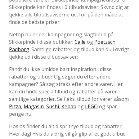
Slikkepinde kan findes i 0 tilbudsaviser. Skynd dig at
tjekke alle tilbudsaviserne ud, for på den måde at
finde de bedste priser.
Netop nu er der kampagner og slagtilbud på
Slikkepinde i disse butikker:
Calle
og
Poetzsch
Padborg
. Samtlige rabatter og tilbud kan du i øvrigt
tjekke ud i disse tilbudsaviser:
Fandt du ikke umiddelbart inspiration i disse
rabatter og tilbud? Og søger du efter andre
kampagner? Så søg straks efter andre varer. Her
kan du finde specialtilbud og rabatter på varer i
samtlige kategorier. Se f.eks. tilbud for varer såsom
Pizza
,
Magasin
,
Sushi
,
Kebab
og
LEGO
og spar
penge nu.
Hos os finder du altid spritnye tilbud og rabatter.
Hver dag! Hvis du aldrig vil gå glip af et godt tilbud