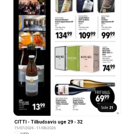
Side
21
CITTI - Tilbudsavis uge 29 - 32
15/07/2026
-
11/08/2026