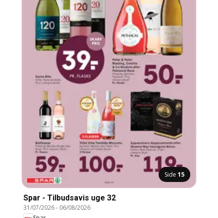
Side
15
Spar - Tilbudsavis uge 32
31/07/2026
-
06/08/2026
Spar