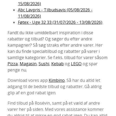
15/08/2026)
Abc Lavpris - Tilbudsavis (05/08/2026 -
11/08/2026)
Føtex - Uge 32 33 (31/07/2026 - 13/08/2026)
Fandt du ikke umiddelbart inspiration i disse
rabatter og tilbud? Og søger du efter andre
kampagner? Så søg straks efter andre varer. Her
kan du finde specialtilbud og rabatter på varer i
samtlige kategorier. Se f.eks. tilbud for varer såsom
Pizza
,
Magasin
,
Sushi
,
Kebab
og
LEGO
og spar
penge nu.
Download vores app
Kimbino
. Så har du altid let
adgang til de bedste tilbud og rabatter. Gå aldrig
glip af en god rabat igen.
Find tilbud på Rosévin, samt på et væld af andre
varer her på siden. Med vores assistance kommer
du aldrig til at misse en god rabat igen. Du kan altid