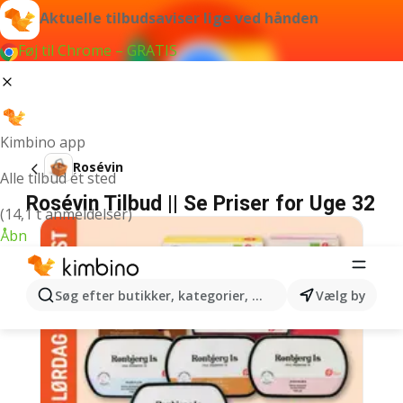
Aktuelle tilbudsaviser lige ved hånden
Føj til Chrome – GRATIS
Kimbino app
Rosévin
Alle tilbud ét sted
Rosévin Tilbud || Se Priser for Uge 32
(14,1 t anmeldelser)
Åbn
Søg efter butikker, kategorier, produkter...
Vælg by